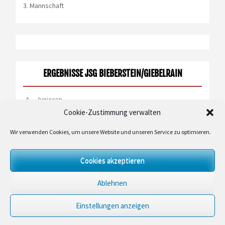
3. Mannschaft
ERGEBNISSE JSG BIEBERSTEIN/GIEBELRAIN
A – Junioren
Cookie-Zustimmung verwalten
B – Junioren
D – Junioren
Wir verwenden Cookies, um unsere Website und unseren Service zu optimieren.
E – JKK Quali Gr.4
Cookies akzeptieren
E – JKK Quali Gr.7
E – JKK Quali Gr.9
Ablehnen
Einstellungen anzeigen
Theme Designed by
InkHive
.
© 2026 SG Schwarz-Weiß Elters e.V.. All Rights