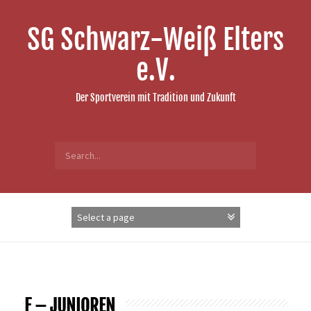
Skip
to
SG Schwarz-Weiß Elters
content
e.V.
Der Sportverein mit Tradition und Zukunft
Search
for:
F – JUNIOREN